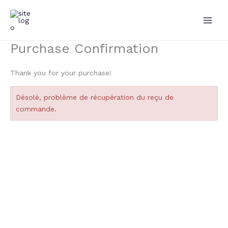
Aller
au
contenu
Purchase Confirmation
Thank you for your purchase!
Désolé, problème de récupération du reçu de
commande.